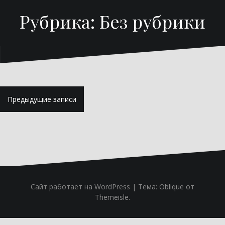
Рубрика:
Без рубрики
Навигация
Предыдущие записи
по
записям
Сайт работает на WordPress
|
Тема:
Oblique
от
Themeisle.